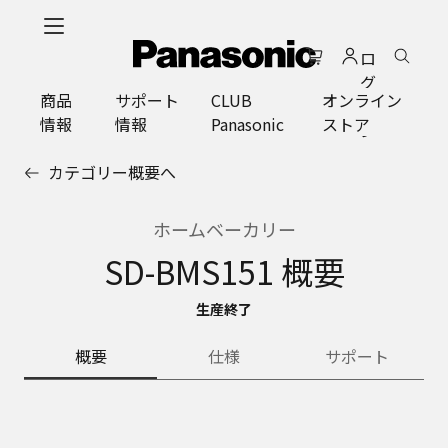
メ
イ
ロ
ン
グ
コ
商品
サポート
CLUB
オンライン
イ
ン
情報
情報
Panasonic
ストア
ン
テ
ン
カテゴリー概要へ
ツ
に
ス
ホームベーカリー
キ
SD-BMS151 概要
ッ
プ
生産終了
概要
仕様
サポート