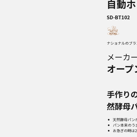
自動ホ
SD-BT102
ナショナルのブラ
メーカ
オープ
手作り
然酵母
天然酵母パン
パン本来のう
お急ぎの時は