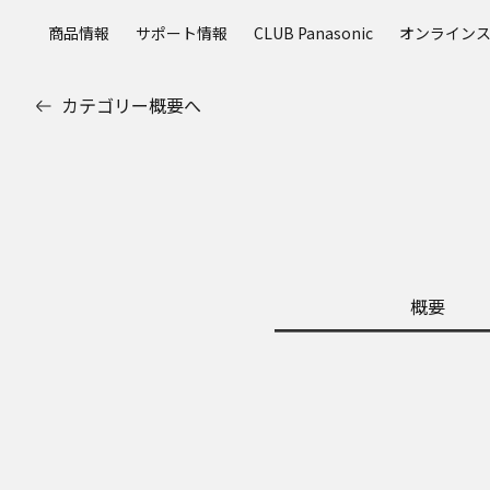
メ
商品情報
サポート情報
CLUB Panasonic
オンライン
イ
ン
コ
カテゴリー概要へ
ン
テ
ン
ツ
に
ス
キ
ッ
概要
プ