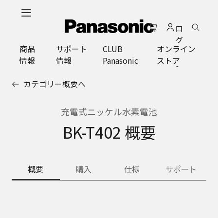
メ
イ
ロ
ン
グ
コ
商品
サポート
CLUB
オンライン
イ
ン
情報
情報
Panasonic
ストア
ン
テ
ン
カテゴリー概要へ
ツ
に
ス
充電式ニッケル水素電池
キ
BK-T402 概要
ッ
プ
概要
購入
仕様
サポート