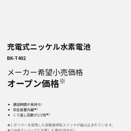
充電式ニッケル水素電池
BK-T402
メーカー希望小売価格
※
オープン価格
通話時間が長持ち!
★1
安全装置内蔵
★2
くり返し回数が2.5倍
★
1
ポリマーを使用した自動復帰型スイッチが組み込まれています。
★
2
HHR-Tシリーズと比較した場合(当社比)