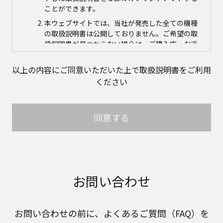
ことができます。
本ウェブサイトでは、当社が発売した全ての機種
の取扱説明書は公開しておりません。ご希望の取
扱説明書が見つからない場合は、ご購入店、お近
くの当社商品の取扱店、または当社サービス会社
に直接お問い合わせの上、ご購入いただきますよ
以上の内容にご同意いただいた上で取扱説明書をご利用
うお願いいたします。ただし、商品自体の生産中
ください
止などの理由により、当該商品につき取扱説明書
をご提供できない場合がありますので、あらかじ
めご了承ください。
同意する
本ウェブサイトに公開されている取扱説明書の対
象商品が生産中止などの理由でご購入できない場
合がありますので、あらかじめご了承ください。
取扱説明書の内容
取扱説明書に記載のご相談窓口における個人情報
お問い合わせ
のお取り扱いについて。パナソニック株式会社お
よびその関係会社は、お客様の個人情報やご相談
内容を、ご相談への対応や修理、その確認などの
お問い合わせの前に、よくあるご質問（FAQ）を
ために利用し、その記録を残すことがあります。