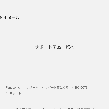
商品には、取扱説明書を補足する操作ガイドなど
の印刷物が同梱されていることがありますが、本
ウェブサイトではそれらの印刷物は公開しており
メール
ませんことをご了承ください。
安全上のご注意
商品ご使用時の安全上のご注意については、取扱
説明書に記載または別途同梱の別紙にてお客様に
ご提供しておりますが、本ウェブサイトでは別紙
サポート商品一覧へ
にて提供している情報は公開しておりません。
取扱説明書中に記載する安全上のご注意は、法的
規制などの変化に応じて変更する場合がありま
す。お手持ちの商品に関し、本ウェブサイトに公
開されている取扱説明書に記載の安全上のご注意
についてのご質問等がありましたら、ご購入店、
お近くの当社商品の取扱店、または当社サービス
Panasonic
サポート
サポート商品検索
BQ-CC73
会社に直接お問い合わせください。
サポート
本ウェブサイトのサービスに係わる損害の免責
本ウェブサイトのサービスの利用、または利用できな
かったことにより万一損害（データの破損・業務の中