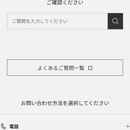
また、個人情報を適切に管理し、修理業務を委託
ご確認ください
する場合や正当な理由がある場合を除き、第三者
に提供しません。お問い合わせは、ご相談された
窓口にご連絡ください。
なお、本ウェブサイトに公開されている取扱説明
書は、原則として商品が発売された当初のものを
掲載しています。したがいまして、会社名やお客
様ご相談窓口の連絡先などが変更されている場合
があります。また、本ウェブサイトに公開されて
いる説明書の記載内容と、お客様がお持ちの商品
の仕様がその後のマイナーチェンジにより、異な
よくあるご質問一覧
る場合があります。本ウェブサイトに公開されて
いる取扱説明書の内容とお手持ちの商品の仕様に
相違がある場合は、ご購入店、お近くの当社商品
の取扱店、または当社サービス会社に直接お問い
合わせください。また、商品に同梱される取扱説
明書が改訂されている場合、当社の選択により、
お問い合わせ方法を選択してください
予告なく、発売当初のものに代えて、改訂版を本
ウェブサイトに掲載する場合もあります。ただ
し、本ウェブサイトに公開されている取扱説明書
は、商品本体に同梱する取扱説明書の変更の度に
電話
修正・更新するものではありません。