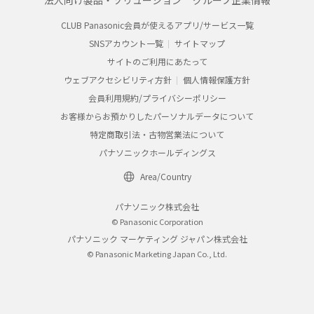
法人向け製品・ソリューション
グループ企業情報
断・営業情報の損失などによる損害を含む）が生じ、
たとえそのような損害の発生や第三者からの賠償請求
CLUB Panasonic会員が使えるアプリ/サービス一覧
の可能性があることについてあらかじめ知らされた場
SNSアカウント一覧
サイトマップ
合でも、当社は一切責任を負いませんことをご了承く
ださい。
サイトのご利用にあたって
ウェブアクセシビリティ方針
個人情報保護方針
本ウェブサイトのサービスの中止、変更など
本ウェブサイトのサービスは予告なく中止、または内
会員利用規約/プライバシーポリシー
容や条件を変更する場合があります。あらかじめご了
お客様からお預かりしたパーソナルデータについて
承ください。
特定商取引法・古物営業法について
お問い合わせ
パナソニックホールディングス
取扱説明書は、商品をご購入いただいたお客様のため
の資料です。本ウェブサイトに公開されている取扱説
Area/Country
明書について、ご購入のお客様以外からのお問い合わ
せにはお応えできない場合がありますことを、ご了承
パナソニック株式会社
ください。
© Panasonic Corporation
パナソニック マーケティング ジャパン株式会社
© Panasonic Marketing Japan Co., Ltd.