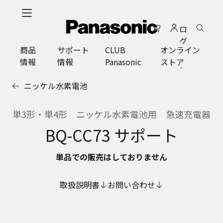
メ
イ
ロ
ン
グ
コ
商品
サポート
CLUB
オンライン
イ
ン
情報
情報
Panasonic
ストア
ン
テ
ン
ニッケル水素電池
ツ
に
ス
単3形・単4形 ニッケル水素電池用 急速充電器
キ
BQ-CC73 サポート
ッ
プ
単品での販売はしておりません
取扱説明書
お問い合わせ