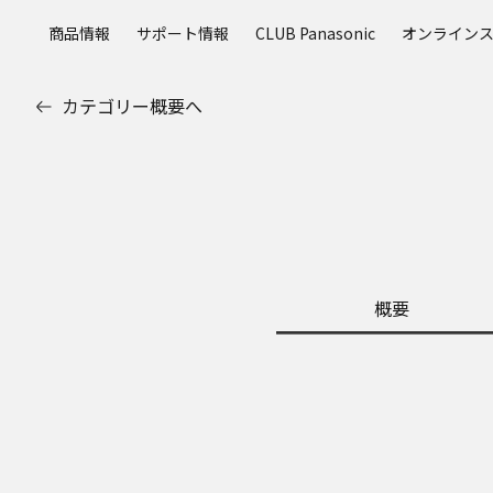
メ
商品情報
サポート情報
CLUB Panasonic
オンライン
イ
ン
コ
カテゴリー概要へ
ン
テ
ン
ツ
に
ス
キ
ッ
概要
プ