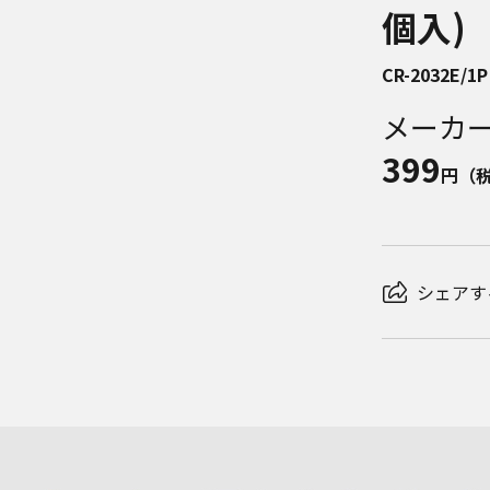
個入)
CR-2032E/1P
メーカ
399
円（
シェアす