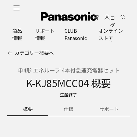
メ
イ
ロ
ン
グ
コ
商品
サポート
CLUB
オンライン
イ
ン
情報
情報
Panasonic
ストア
ン
テ
ン
カテゴリー概要へ
ツ
に
ス
単4形 エネループ 4本付急速充電器セット
キ
K-KJ85MCC04 概要
ッ
プ
生産終了
概要
仕様
サポート