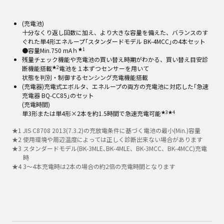
(充電池)
十分なくり返し回数に加え、より大きな容量を備えた、バランスのす
ぐれた単4形エネループ｢スタンダードモデル BK-4MCC｣の4本セット
★1
●容量Min.750 mAｈ
残量チェック機能や充電池の買い替え時期がわかる、買い替え目安診
★2
断機能搭載
電池を１本ずつセンサーを用いて
状態を判別・制御するセンシング充電機能搭載
(充電器)充電式エボルタ、エネループの両方の充電池に対応した｢急速
充電器 BQ-CC85｣のセット
(充電時間)
★3
★4
単3形または単4形×2本を約1.5時間で急速充電可能
★
1
JIS C8708 2013(7.3.2)の充放電条件に基づく電池の最小(Min.)容量
★
2
使用環境や周辺温度によっては正しく診断出来ない場合があります
★
3
スタンダードモデル(BK-3MLE､BK-4MLE、BK-3MCC、BK-4MCC)充電
時
★
4
3～4本充電時は2本の場合の約2倍の充電時間となります