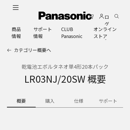
メ
イ
ロ
ン
グ
コ
商品
サポート
CLUB
オンライン
イ
ン
情報
情報
Panasonic
ストア
ン
テ
ン
カテゴリー概要へ
ツ
に
ス
乾電池エボルタネオ単4形20本パック
キ
LR03NJ/20SW 概要
ッ
プ
概要
購入
仕様
サポート