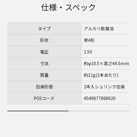
仕様・スペック
タイプ
アルカリ乾電池
形状
単4形
電圧
1.5V
寸法
約φ10.5×高さ44.5mm(1本
質量
約11g(1本あたり)
包装形態
2本入シュリンク包装
POSコード
4549077898920