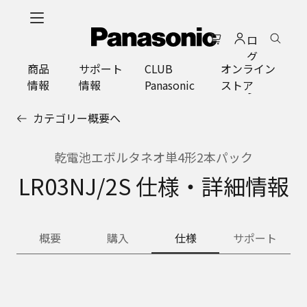
メ
イ
ロ
ン
グ
コ
商品
サポート
CLUB
オンライン
イ
ン
情報
情報
Panasonic
ストア
ン
テ
ン
カテゴリー概要へ
ツ
に
ス
乾電池エボルタネオ単4形2本パック
キ
LR03NJ/2S 仕様・詳細情報
ッ
プ
概要
購入
仕様
サポート