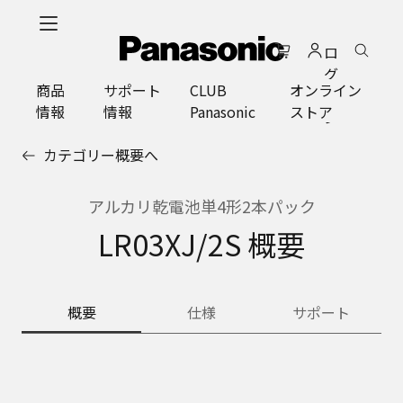
メ
イ
ロ
ン
グ
コ
商品
サポート
CLUB
オンライン
イ
ン
情報
情報
Panasonic
ストア
ン
テ
ン
カテゴリー概要へ
ツ
に
ス
アルカリ乾電池単4形2本パック
キ
LR03XJ/2S 概要
ッ
プ
概要
仕様
サポート