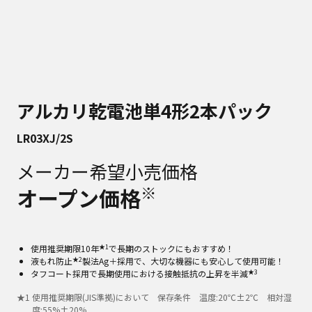
アルカリ乾電池単4形2本パック
LR03XJ/2S
メーカー希望小売価格
※
オープン価格
★1
使用推奨期限10年
で長期のストックにもおすすめ！
★2
液もれ防止
製法Ag＋採用で、大切な機器にも安心して使用可能！​
★3
タフコート採用で長期使用における接触抵抗の上昇を半減
★
1
使用推奨期限(JIS準拠)において 保存条件 温度:20℃±2℃ 相対湿
度:55%±20%