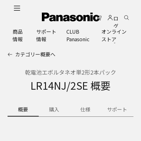
メ
イ
ロ
ン
グ
コ
商品
サポート
CLUB
オンライン
イ
ン
情報
情報
Panasonic
ストア
ン
テ
ン
カテゴリー概要へ
ツ
に
ス
乾電池エボルタネオ単2形2本パック
キ
LR14NJ/2SE 概要
ッ
プ
概要
購入
仕様
サポート