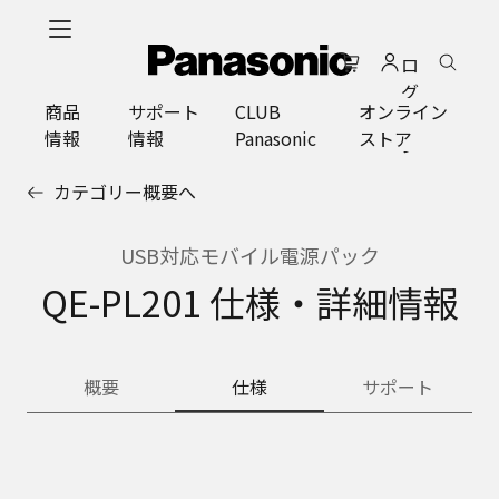
メ
イ
ロ
ン
グ
コ
商品
サポート
CLUB
オンライン
イ
ン
情報
情報
Panasonic
ストア
ン
テ
ン
カテゴリー概要へ
ツ
に
ス
USB対応モバイル電源パック
キ
QE-PL201 仕様・詳細情報
ッ
プ
概要
仕様
サポート