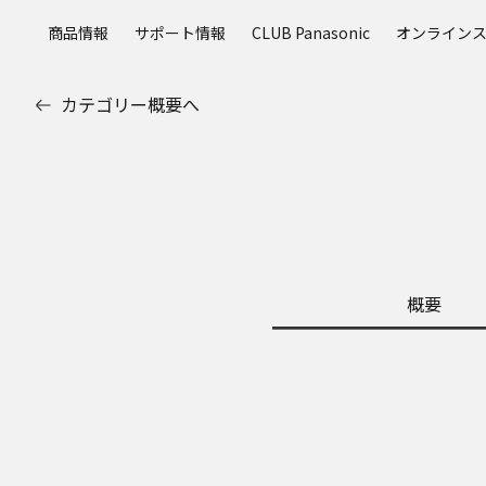
メ
商品情報
サポート情報
CLUB Panasonic
オンライン
イ
ン
コ
カテゴリー概要へ
ン
テ
ン
ツ
に
ス
キ
ッ
概要
プ