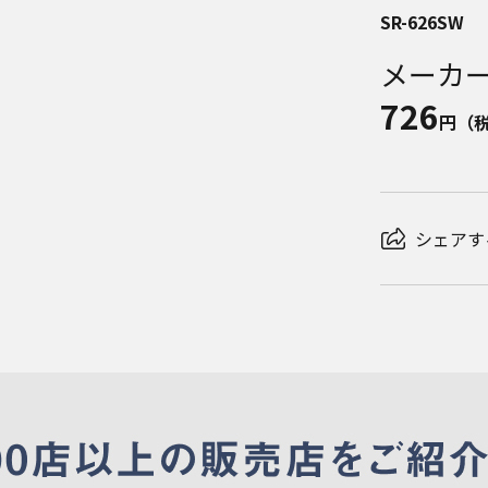
SR-626SW
メーカ
726
円（
シェアす