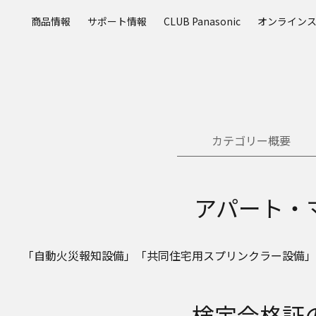
メ
商品情報
サポート情報
CLUB Panasonic
オンライン
イ
ン
コ
ン
テ
ン
ツ
カテゴリー概要
に
ス
キ
ッ
アパート・
プ
「自動火災報知設備」「共同住宅用スプリンクラー設備」
検定合格証