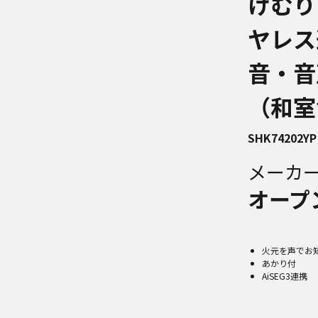
けむり
ヤレス
音・音
（和室
SHK74202YP
メーカ
オープ
火元を声でお
あかり付
AiSEG3連携