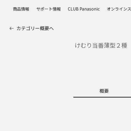
メ
商品情報
サポート情報
CLUB Panasonic
オンライン
イ
ン
コ
カテゴリー概要へ
ン
テ
けむり当番薄型２種（
ン
ツ
に
ス
キ
ッ
プ
概要