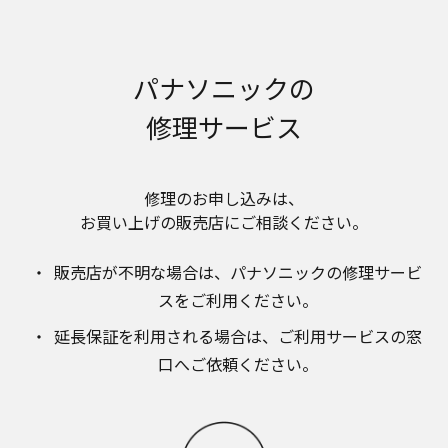
明書が改訂されている場合、当社の選択により、
予告なく、発売当初のものに代えて、改訂版を本
ウェブサイトに掲載する場合もあります。ただ
し、本ウェブサイトに公開されている取扱説明書
パナソニックの
は、商品本体に同梱する取扱説明書の変更の度に
修正・更新するものではありません。
修理サービス
商品には、取扱説明書を補足する操作ガイドなど
の印刷物が同梱されていることがありますが、本
ウェブサイトではそれらの印刷物は公開しており
修理のお申し込みは、​
ませんことをご了承ください。
お買い上げの販売店にご相談ください。​
安全上のご注意
商品ご使用時の安全上のご注意については、取扱
販売店が不明な場合は、​パナソニックの修理サービ
説明書に記載または別途同梱の別紙にてお客様に
スをご利用ください。​
ご提供しておりますが、本ウェブサイトでは別紙
にて提供している情報は公開しておりません。
延長保証を利用される場合は、​ご利用サービスの窓
取扱説明書中に記載する安全上のご注意は、法的
口へご依頼ください。
規制などの変化に応じて変更する場合がありま
す。お手持ちの商品に関し、本ウェブサイトに公
開されている取扱説明書に記載の安全上のご注意
についてのご質問等がありましたら、ご購入店、