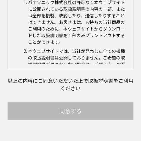
パナソニック株式会社の許可なく本ウェブサイト
に公開されている取扱説明書の内容の一部、また
は全部を複製、改変したり、送信したりすること
はできません。お客さまは、お持ちの当社商品の
ご利用のために、本ウェブサイトからダウンロー
ドした取扱説明書を１部のみプリントアウトする
ことができます。
本ウェブサイトでは、当社が発売した全ての機種
の取扱説明書は公開しておりません。ご希望の取
扱説明書が見つからない場合は、ご購入店、お近
くの当社商品の取扱店、または当社サービス会社
に直接お問い合わせの上、ご購入いただきますよ
以上の内容にご同意いただいた上で取扱説明書をご利用
うお願いいたします。ただし、商品自体の生産中
ください
止などの理由により、当該商品につき取扱説明書
をご提供できない場合がありますので、あらかじ
めご了承ください。
同意する
本ウェブサイトに公開されている取扱説明書の対
象商品が生産中止などの理由でご購入できない場
合がありますので、あらかじめご了承ください。
取扱説明書の内容