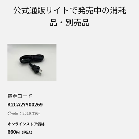
取扱説明書に記載のご相談窓口における個人情報
公式通販サイトで発売中の消耗
のお取り扱いについて。パナソニック株式会社お
よびその関係会社は、お客様の個人情報やご相談
品・別売品
内容を、ご相談への対応や修理、その確認などの
ために利用し、その記録を残すことがあります。
また、個人情報を適切に管理し、修理業務を委託
する場合や正当な理由がある場合を除き、第三者
に提供しません。お問い合わせは、ご相談された
窓口にご連絡ください。
なお、本ウェブサイトに公開されている取扱説明
書は、原則として商品が発売された当初のものを
掲載しています。したがいまして、会社名やお客
様ご相談窓口の連絡先などが変更されている場合
があります。また、本ウェブサイトに公開されて
いる説明書の記載内容と、お客様がお持ちの商品
電源コード
の仕様がその後のマイナーチェンジにより、異な
K2CA2YY00269
る場合があります。本ウェブサイトに公開されて
発売日：
2019年9月
いる取扱説明書の内容とお手持ちの商品の仕様に
相違がある場合は、ご購入店、お近くの当社商品
オンラインストア価格
の取扱店、または当社サービス会社に直接お問い
660
円（税込）
合わせください。また、商品に同梱される取扱説