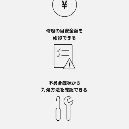
お近くの当社商品の取扱店、または当社サービス
会社に直接お問い合わせください。
本ウェブサイトのサービスに係わる損害の免責
本ウェブサイトのサービスの利用、または利用できな
かったことにより万一損害（データの破損・業務の中
修理の目安金額を​
断・営業情報の損失などによる損害を含む）が生じ、
確認できる
たとえそのような損害の発生や第三者からの賠償請求
の可能性があることについてあらかじめ知らされた場
合でも、当社は一切責任を負いませんことをご了承く
ださい。
本ウェブサイトのサービスの中止、変更など
本ウェブサイトのサービスは予告なく中止、または内
容や条件を変更する場合があります。あらかじめご了
不具合症状から​
承ください。
対処方法を確認できる
お問い合わせ
取扱説明書は、商品をご購入いただいたお客様のため
の資料です。本ウェブサイトに公開されている取扱説
明書について、ご購入のお客様以外からのお問い合わ
せにはお応えできない場合がありますことを、ご了承
ください。