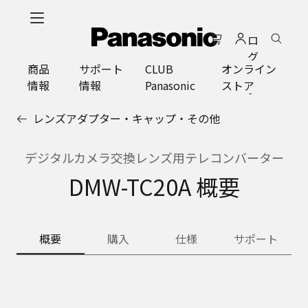
メ
イ
ロ
ン
グ
コ
商品
サポート
CLUB
オンライン
イ
ン
情報
情報
Panasonic
ストア
ン
テ
ン
レンズアダプター・キャップ・その他
ツ
に
ス
デジタルカメラ交換レンズ用テレコンバーター
キ
DMW-TC20A 概要
ッ
プ
概要
購入
仕様
サポート