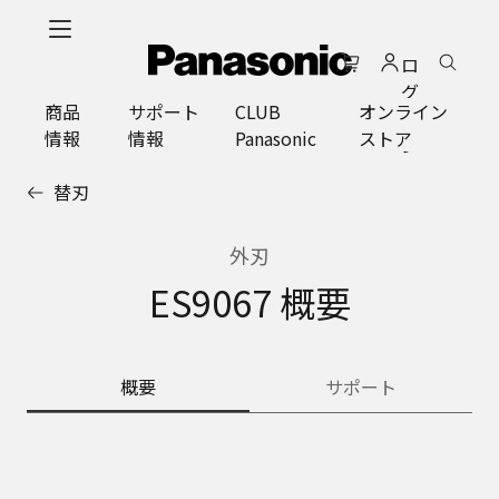
メ
イ
ロ
ン
グ
コ
商品
サポート
CLUB
オンライン
イ
ン
情報
情報
Panasonic
ストア
ン
テ
ン
替刃
ツ
に
ス
外刃
キ
ES9067 概要
ッ
プ
概要
サポート