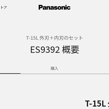
ストア
T-15L 外刃＋内刃のセット
ES9392 概要
購入
T-1