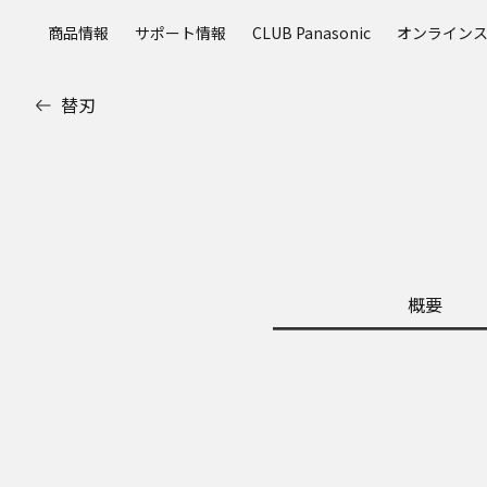
メ
商品情報
サポート情報
CLUB Panasonic
オンライン
イ
ン
コ
替刃
ン
テ
ン
ツ
に
ス
キ
ッ
概要
プ