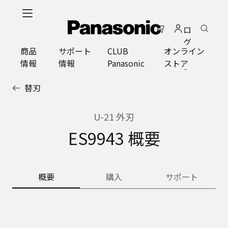
メ
イ
ロ
ン
グ
コ
商品
サポート
CLUB
オンライン
イ
ン
情報
情報
Panasonic
ストア
ン
テ
ン
替刃
ツ
に
ス
U-21 外刃
キ
ES9943 概要
ッ
プ
概要
購入
サポート