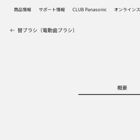
メ
商品情報
サポート情報
CLUB Panasonic
オンライン
イ
ン
コ
替ブラシ（電動歯ブラシ）
ン
テ
ン
ツ
に
ス
キ
ッ
概要
プ