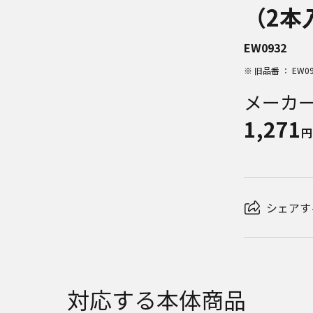
（2本
EW0932
※ 旧品番 ： EW093
メーカ
1,271
円
シェアす
対応する本体商品