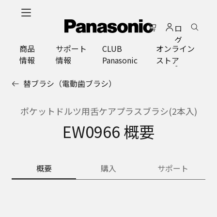
メ
イ
ロ
ン
グ
コ
商品
サポート
CLUB
オンライン
イ
ン
情報
情報
Panasonic
ストア
ン
テ
ン
替ブラシ（電動歯ブラシ）
ツ
に
ス
ポケットドルツ用舌ケアプラスブラシ(2本入)
キ
EW0966 概要
ッ
プ
概要
購入
サポート