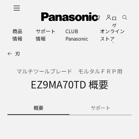
メ
イ
ロ
ン
グ
コ
商品
サポート
CLUB
オンライン
イ
ン
情報
情報
Panasonic
ストア
ン
テ
ン
刃
ツ
に
ス
マルチツールブレード モルタルＦＲＰ用
キ
EZ9MA70TD 概要
ッ
プ
概要
サポート