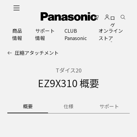
メ
イ
ロ
ン
グ
コ
商品
サポート
CLUB
オンライン
イ
ン
情報
情報
Panasonic
ストア
ン
テ
ン
圧縮アタッチメント
ツ
に
ス
Tダイス20
キ
EZ9X310 概要
ッ
プ
概要
仕様
サポート