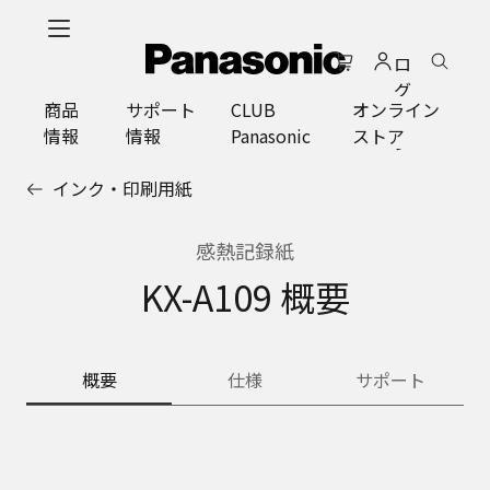
メ
イ
ロ
ン
グ
コ
商品
サポート
CLUB
オンライン
イ
ン
情報
情報
Panasonic
ストア
ン
テ
ン
インク・印刷用紙
ツ
に
ス
感熱記録紙
キ
KX-A109 概要
ッ
プ
概要
仕様
サポート