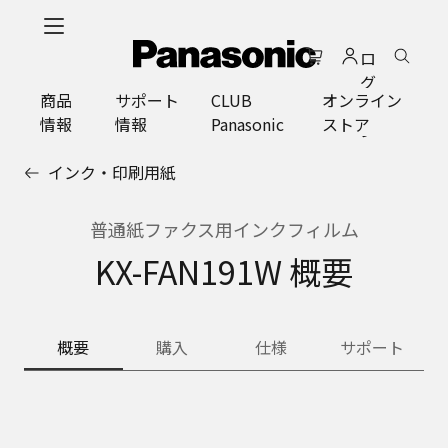
メ
イ
ロ
ン
グ
コ
商品
サポート
CLUB
オンライン
イ
ン
情報
情報
Panasonic
ストア
ン
テ
ン
インク・印刷用紙
ツ
に
ス
普通紙ファクス用インクフィルム
キ
KX-FAN191W 概要
ッ
プ
概要
購入
仕様
サポート