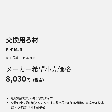
交換用ろ材
P-41MJR
※ 旧品番 ： P-30MJR
メーカー希望小売価格
8,030
円（税込）
遊離残留塩素・濁り除去タイプ
交換目安：約1年(アルカリイオン整水器30L/日使用時、ミネラル整水
器・浄水器20L/日使用時)