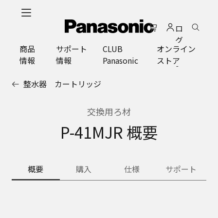
メ
イ
ロ
ン
グ
コ
商品
サポート
CLUB
オンライン
イ
ン
情報
情報
Panasonic
ストア
ン
テ
ン
整水器 カートリッジ
ツ
に
ス
交換用ろ材
キ
P-41MJR 概要
ッ
プ
概要
購入
仕様
サポート