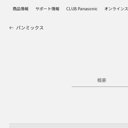
メ
商品情報
サポート情報
CLUB Panasonic
オンライン
イ
ン
コ
パンミックス
ン
テ
ン
ツ
に
ス
キ
ッ
概要
プ