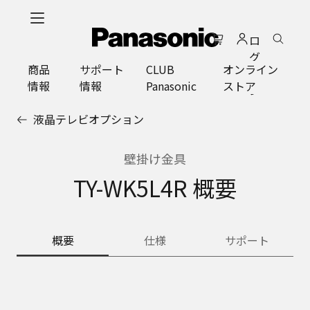
メ
イ
ロ
ン
グ
コ
商品
サポート
CLUB
オンライン
イ
ン
情報
情報
Panasonic
ストア
ン
テ
ン
液晶テレビオプション
ツ
に
ス
壁掛け金具
キ
TY-WK5L4R 概要
ッ
プ
概要
仕様
サポート