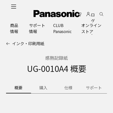
メ
イ
ロ
ン
グ
コ
商品
サポート
CLUB
オンライン
イ
ン
情報
情報
Panasonic
ストア
ン
テ
ン
インク・印刷用紙
ツ
に
ス
感熱記録紙
キ
UG-0010A4 概要
ッ
プ
概要
購入
仕様
サポート