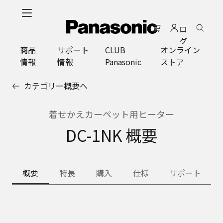
メ
イ
ロ
ン
グ
コ
商品
サポート
CLUB
オンライン
イ
ン
情報
情報
Panasonic
ストア
ン
テ
ン
カテゴリー概要へ
ツ
に
ス
着せかえカーペット用ヒーター
キ
DC-1NK 概要
ッ
プ
概要
特長
購入
仕様
サポート