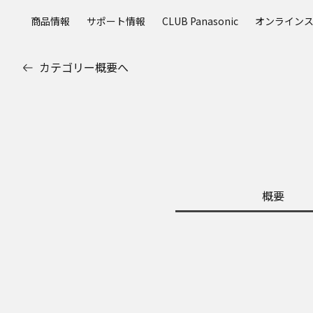
メ
商品情報
サポート情報
CLUB Panasonic
オンライン
イ
ン
コ
カテゴリー概要へ
ン
テ
ン
ツ
に
ス
キ
ッ
概要
プ