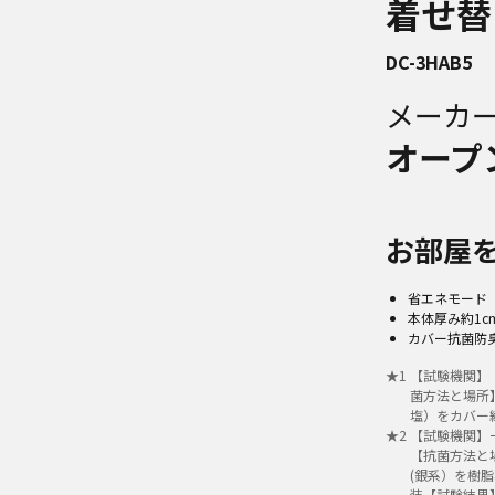
着せ替
DC-3HAB5
メーカ
オープ
お部屋
省エネモード
本体厚み約1
カバー抗菌防
★
1
【試験機関】（
菌方法と場所
塩）をカバー
★
2
【試験機関】一般
【抗菌方法と
(銀系）を樹
装【試験結果