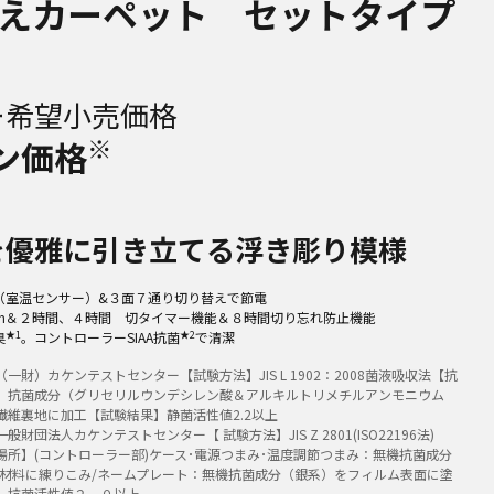
えカーペット セットタイプ
ー希望小売価格
※
ン価格
を優雅に引き立てる浮き彫り模様
（室温センサー）&３面７通り切り替えで節電
cm＆２時間、４時間 切タイマー機能＆８時間切り忘れ防止機能
★1
★2
臭
。コントローラーSIAA抗菌
で清潔
一財）カケンテストセンター【試験方法】JIS L 1902：2008菌液吸収法【抗
】抗菌成分（グリセリルウンデシレン酸＆アルキルトリメチルアンモニウム
繊維裏地に加工【試験結果】静菌活性値2.2以上
財団法人カケンテストセンター【 試験方法】JIS Z 2801(ISO22196法)
場所】(コントローラー部)ケース･電源つまみ･温度調節つまみ：無機抗菌成分
脂材料に練りこみ/ネームプレート：無機抗菌成分（銀系）をフィルム表面に塗
】抗菌活性値２．０以上