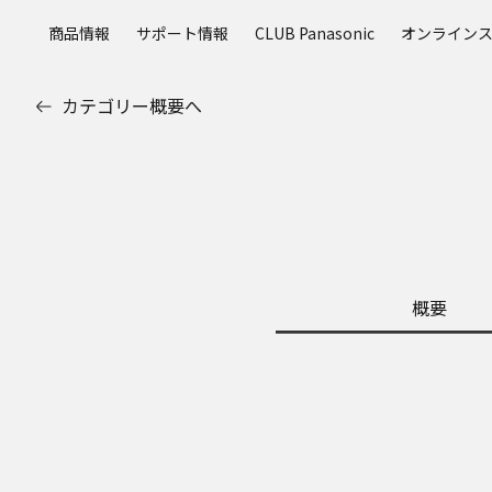
メ
商品情報
サポート情報
CLUB Panasonic
オンライン
イ
ン
コ
カテゴリー概要へ
ン
テ
ン
ツ
に
ス
キ
ッ
概要
プ