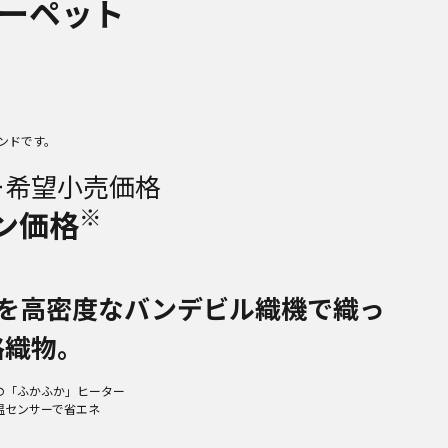
ーペット
ンドです。
ー希望小売価格
※
ン価格
糸を高密度なバンデビル織機で織っ
格織物。
の「ふかふか」ヒーター
温センサーで省エネ