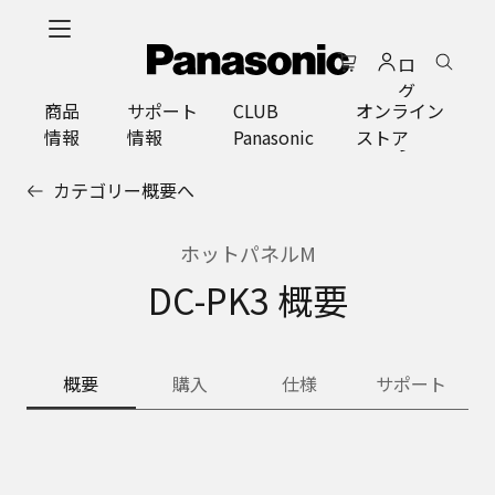
メ
イ
ロ
ン
グ
コ
商品
サポート
CLUB
オンライン
イ
ン
情報
情報
Panasonic
ストア
ン
テ
ン
カテゴリー概要へ
ツ
に
ス
ホットパネルM
キ
DC-PK3 概要
ッ
プ
概要
購入
仕様
サポート