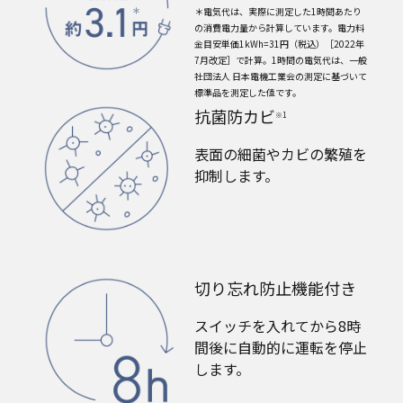
＊電気代は、実際に測定した1時間あたり
の消費電力量から計算しています。電力料
金目安単価1kWh=31円（税込）［2022年
7月改定］で計算。1時間の電気代は、一般
社団法人 日本電機工業会の測定に基づいて
標準品を測定した値です。
抗菌防カビ
※1
表面の細菌やカビの繁殖を
抑制します。
切り忘れ防止機能付き
スイッチを入れてから8時
間後に自動的に運転を停止
します。