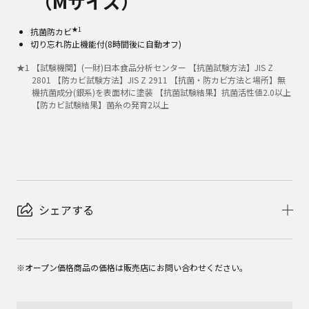
（Mサイズ）
★1
抗菌防カビ
切り忘れ防止機能付(8時間後に自動オフ)
★
1
【試験機関】(一財)日本食品分析センター 【抗菌試験方法】JIS Z
2801 【防カビ試験方法】JIS Z 2911 【抗菌・防カビ方法と場所】無
機抗菌成分(銀系)を表面材に塗装 【抗菌試験結果】抗菌活性値2.0以上
【防カビ試験結果】菌糸の発育2以上
シェアする
※オープン価格商品の価格は販売店にお問い合わせください。