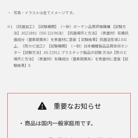
写真・イラストは全てイメージです。
《抗菌加工》【試験機関】（一財）ボーケン品質評価機構 【試験方
法】JISZ2801（ISO 22196法）【抗菌場所と方法】〈表面材〉有機抗
菌成分（窒素硫黄系）を表面材に塗装【 試験結果】抗菌活性値2.0以
上、《防カビ加工》【試験機関】（一財）日本繊維製品品質技術セン
ター【試験方法】JIS Z2911 プラスチック製品の試験 方法A【防カビ
場所と方法】〈表面材〉有機成分（窒素硫黄系）を表面材に塗装【試
験結果】0
重要なお知らせ
商品は国内一般家庭用です。