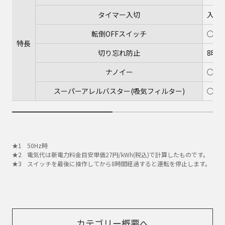
タイマー入切
入(6/
転倒OFFスイッチ
○
特長
切り忘れ防止
8時間
ナノイー
○
スーパーアレルバスター(吸気フィルター)
○
50Hz時
電気代は新電力料金目安単価27円/kWh(税込)で計算したものです。
スイッチを最後に操作してから8時間経過すると運転を停止します。
カテゴリー概要へ