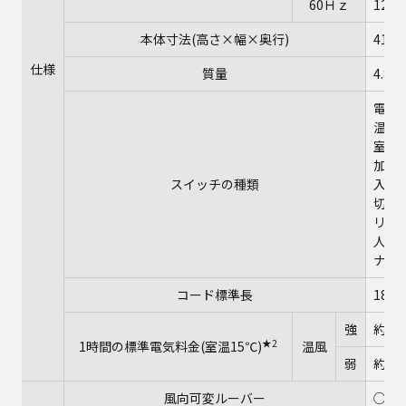
60Ｈｚ
1220
本体寸法(高さ×幅×奥行)
41.0
仕様
質量
4.8kg
電源ス
温風連
室温
加湿(
スイッチの種類
入タイ
切タイ
リセ
人セン
ナノ
コード標準長
180c
強
約33
★2
1時間の標準電気料金(室温15℃)
温風
弱
約18
風向可変ルーバー
○