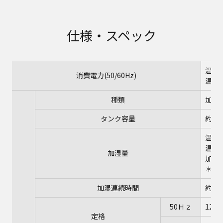
仕様・スペック
温風｢強
消費電力(50/60Hz)
温風｢弱
種類
加湿
タンク容量
約2.8
温風｢
温風｢
加湿量
加湿｢連
＊室温
加湿連続時間
約5
50Ｈｚ
1250
定格