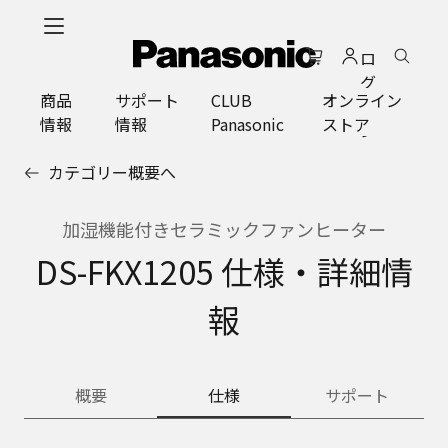
メ
イ
ロ
ン
グ
コ
商品
サポート
CLUB
オンライン
イ
ン
情報
情報
Panasonic
ストア
ン
テ
ン
カテゴリー概要へ
ツ
に
ス
加湿機能付きセラミックファンヒーター
キ
DS-FKX1205 仕様・詳細情
ッ
プ
報
概要
仕様
サポート