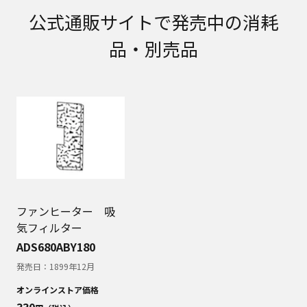
取扱説明書に記載のご相談窓口における個人情報
公式通販サイトで発売中の消耗
のお取り扱いについて。パナソニック株式会社お
よびその関係会社は、お客様の個人情報やご相談
品・別売品
内容を、ご相談への対応や修理、その確認などの
ために利用し、その記録を残すことがあります。
また、個人情報を適切に管理し、修理業務を委託
する場合や正当な理由がある場合を除き、第三者
に提供しません。お問い合わせは、ご相談された
窓口にご連絡ください。
なお、本ウェブサイトに公開されている取扱説明
書は、原則として商品が発売された当初のものを
掲載しています。したがいまして、会社名やお客
様ご相談窓口の連絡先などが変更されている場合
があります。また、本ウェブサイトに公開されて
いる説明書の記載内容と、お客様がお持ちの商品
ファンヒーター 吸
の仕様がその後のマイナーチェンジにより、異な
気フィルター
る場合があります。本ウェブサイトに公開されて
ADS680ABY180
いる取扱説明書の内容とお手持ちの商品の仕様に
相違がある場合は、ご購入店、お近くの当社商品
発売日：
1899年12月
の取扱店、または当社サービス会社に直接お問い
オンラインストア価格
合わせください。また、商品に同梱される取扱説
330