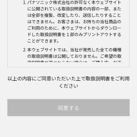
パナソニック株式会社の許可なく本ウェブサイト
に公開されている取扱説明書の内容の一部、また
は全部を複製、改変したり、送信したりすること
はできません。お客さまは、お持ちの当社商品の
ご利用のために、本ウェブサイトからダウンロー
ドした取扱説明書を１部のみプリントアウトする
ことができます。
本ウェブサイトでは、当社が発売した全ての機種
の取扱説明書は公開しておりません。ご希望の取
扱説明書が見つからない場合は、ご購入店、お近
くの当社商品の取扱店、または当社サービス会社
に直接お問い合わせの上、ご購入いただきますよ
以上の内容にご同意いただいた上で取扱説明書をご利用
うお願いいたします。ただし、商品自体の生産中
ください
止などの理由により、当該商品につき取扱説明書
をご提供できない場合がありますので、あらかじ
めご了承ください。
同意する
本ウェブサイトに公開されている取扱説明書の対
象商品が生産中止などの理由でご購入できない場
合がありますので、あらかじめご了承ください。
取扱説明書の内容