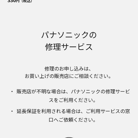
円（税込）
明書が改訂されている場合、当社の選択により、
予告なく、発売当初のものに代えて、改訂版を本
ウェブサイトに掲載する場合もあります。ただ
し、本ウェブサイトに公開されている取扱説明書
は、商品本体に同梱する取扱説明書の変更の度に
パナソニックの
修正・更新するものではありません。
商品には、取扱説明書を補足する操作ガイドなど
修理サービス
の印刷物が同梱されていることがありますが、本
ウェブサイトではそれらの印刷物は公開しており
ませんことをご了承ください。
修理のお申し込みは、​
安全上のご注意
お買い上げの販売店にご相談ください。​
商品ご使用時の安全上のご注意については、取扱
説明書に記載または別途同梱の別紙にてお客様に
販売店が不明な場合は、​パナソニックの修理サービ
ご提供しておりますが、本ウェブサイトでは別紙
にて提供している情報は公開しておりません。
スをご利用ください。​
取扱説明書中に記載する安全上のご注意は、法的
延長保証を利用される場合は、​ご利用サービスの窓
規制などの変化に応じて変更する場合がありま
口へご依頼ください。
す。お手持ちの商品に関し、本ウェブサイトに公
開されている取扱説明書に記載の安全上のご注意
についてのご質問等がありましたら、ご購入店、