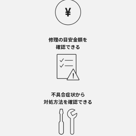
お近くの当社商品の取扱店、または当社サービス
会社に直接お問い合わせください。
本ウェブサイトのサービスに係わる損害の免責
本ウェブサイトのサービスの利用、または利用できな
かったことにより万一損害（データの破損・業務の中
断・営業情報の損失などによる損害を含む）が生じ、
修理の目安金額を​
たとえそのような損害の発生や第三者からの賠償請求
確認できる
の可能性があることについてあらかじめ知らされた場
合でも、当社は一切責任を負いませんことをご了承く
ださい。
本ウェブサイトのサービスの中止、変更など
本ウェブサイトのサービスは予告なく中止、または内
容や条件を変更する場合があります。あらかじめご了
承ください。
不具合症状から​
お問い合わせ
対処方法を確認できる
取扱説明書は、商品をご購入いただいたお客様のため
の資料です。本ウェブサイトに公開されている取扱説
明書について、ご購入のお客様以外からのお問い合わ
せにはお応えできない場合がありますことを、ご了承
ください。