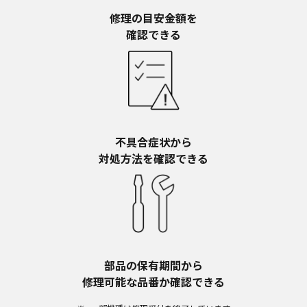
予告なく、発売当初のものに代えて、改訂版を本
ウェブサイトに掲載する場合もあります。ただ
修理の目安金額を​
し、本ウェブサイトに公開されている取扱説明書
確認できる
は、商品本体に同梱する取扱説明書の変更の度に
修正・更新するものではありません。
商品には、取扱説明書を補足する操作ガイドなど
の印刷物が同梱されていることがありますが、本
ウェブサイトではそれらの印刷物は公開しており
ませんことをご了承ください。
不具合症状から​
安全上のご注意
対処方法を確認できる
商品ご使用時の安全上のご注意については、取扱
説明書に記載または別途同梱の別紙にてお客様に
ご提供しておりますが、本ウェブサイトでは別紙
にて提供している情報は公開しておりません。
取扱説明書中に記載する安全上のご注意は、法的
規制などの変化に応じて変更する場合がありま
す。お手持ちの商品に関し、本ウェブサイトに公
部品の保有期間から​
開されている取扱説明書に記載の安全上のご注意
修理可能な品番か確認できる
についてのご質問等がありましたら、ご購入店、
お近くの当社商品の取扱店、または当社サービス