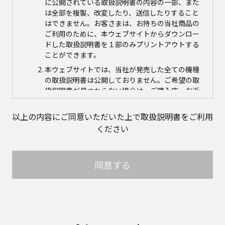
に公開されている取扱説明書の内容の一部、また
は全部を複製、改変したり、送信したりすること
はできません。お客さまは、お持ちの当社商品の
ご利用のために、本ウェブサイトからダウンロー
ドした取扱説明書を１部のみプリントアウトする
ことができます。
本ウェブサイトでは、当社が発売した全ての機種
の取扱説明書は公開しておりません。ご希望の取
扱説明書が見つからない場合は、ご購入店、お近
くの当社商品の取扱店、または当社サービス会社
に直接お問い合わせの上、ご購入いただきますよ
以上の内容にご同意いただいた上で取扱説明書をご利用
うお願いいたします。ただし、商品自体の生産中
ください
止などの理由により、当該商品につき取扱説明書
をご提供できない場合がありますので、あらかじ
めご了承ください。
同意する
本ウェブサイトに公開されている取扱説明書の対
象商品が生産中止などの理由でご購入できない場
合がありますので、あらかじめご了承ください。
取扱説明書の内容
取扱説明書に記載のご相談窓口における個人情報