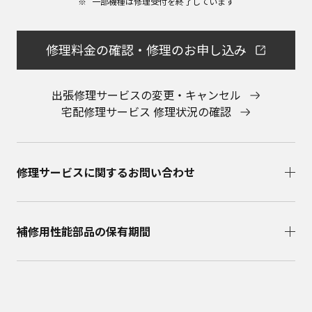
一部機種は修理受付を終了しています​
会社に直接お問い合わせください。
本ウェブサイトのサービスに係わる損害の免責
本ウェブサイトのサービスの利用、または利用できな
修理料金の確認・修理のお申し込み
かったことにより万一損害（データの破損・業務の中
断・営業情報の損失などによる損害を含む）が生じ、
たとえそのような損害の発生や第三者からの賠償請求
出張修理サービスの変更・キャンセル
の可能性があることについてあらかじめ知らされた場
宅配修理サービス 修理状況の確認
合でも、当社は一切責任を負いませんことをご了承く
ださい。
本ウェブサイトのサービスの中止、変更など
本ウェブサイトのサービスは予告なく中止、または内
修理サービスに関するお問い合わせ​
容や条件を変更する場合があります。あらかじめご了
承ください。
お問い合わせ
取扱説明書は、商品をご購入いただいたお客様のため
補修用性能部品の保有期間​
の資料です。本ウェブサイトに公開されている取扱説
明書について、ご購入のお客様以外からのお問い合わ
せにはお応えできない場合がありますことを、ご了承
ください。