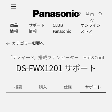
メ
イ
ロ
ン
グ
コ
商品
サポート
CLUB
オンライン
イ
ン
情報
情報
Panasonic
ストア
ン
テ
ン
カテゴリー概要へ
ツ
に
ス
「ナノイー X」搭載ファンヒーター Hot&Cool
キ
DS-FWX1201 サポート
ッ
プ
概要
購入
仕様
サポート