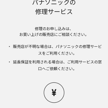
パナソニックの
のお取り扱いについて。パナソニック株式会社お
よびその関係会社は、お客様の個人情報やご相談
修理サービス
内容を、ご相談への対応や修理、その確認などの
ために利用し、その記録を残すことがあります。
また、個人情報を適切に管理し、修理業務を委託
する場合や正当な理由がある場合を除き、第三者
修理のお申し込みは、​
に提供しません。お問い合わせは、ご相談された
お買い上げの販売店にご相談ください。​
窓口にご連絡ください。
なお、本ウェブサイトに公開されている取扱説明
販売店が不明な場合は、​パナソニックの修理サービ
書は、原則として商品が発売された当初のものを
掲載しています。したがいまして、会社名やお客
スをご利用ください。​
様ご相談窓口の連絡先などが変更されている場合
延長保証を利用される場合は、​ご利用サービスの窓
があります。また、本ウェブサイトに公開されて
いる説明書の記載内容と、お客様がお持ちの商品
口へご依頼ください。
の仕様がその後のマイナーチェンジにより、異な
る場合があります。本ウェブサイトに公開されて
いる取扱説明書の内容とお手持ちの商品の仕様に
相違がある場合は、ご購入店、お近くの当社商品
の取扱店、または当社サービス会社に直接お問い
合わせください。また、商品に同梱される取扱説
明書が改訂されている場合、当社の選択により、