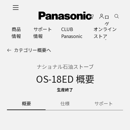
メ
イ
ロ
ン
グ
コ
商品
サポート
CLUB
オンライン
イ
ン
情報
情報
Panasonic
ストア
ン
テ
ン
カテゴリー概要へ
ツ
に
ス
ナショナル石油ストーブ
キ
OS-18ED 概要
ッ
プ
生産終了
概要
仕様
サポート