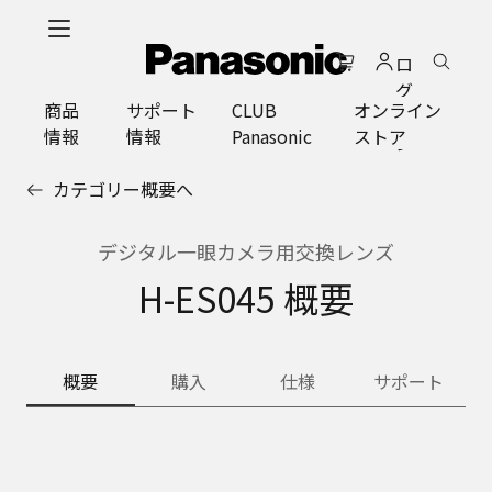
メ
イ
ロ
ン
グ
コ
商品
サポート
CLUB
オンライン
イ
ン
情報
情報
Panasonic
ストア
ン
テ
ン
カテゴリー概要へ
ツ
に
ス
デジタル一眼カメラ用交換レンズ
キ
H-ES045 概要
ッ
プ
概要
購入
仕様
サポート