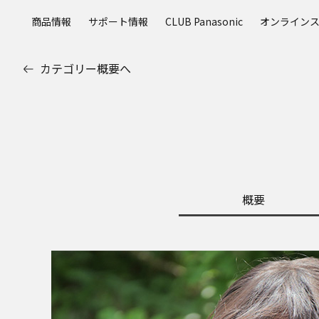
メ
商品情報
サポート情報
CLUB Panasonic
オンライン
イ
ン
コ
カテゴリー概要へ
ン
テ
ン
ツ
に
ス
キ
ッ
概要
プ