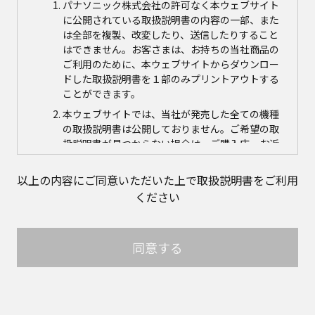
パナソニック株式会社の許可なく本ウェブサイト
に公開されている取扱説明書の内容の一部、また
は全部を複製、改変したり、送信したりすること
はできません。お客さまは、お持ちの当社商品の
ご利用のために、本ウェブサイトからダウンロー
ドした取扱説明書を１部のみプリントアウトする
ことができます。
本ウェブサイトでは、当社が発売した全ての機種
の取扱説明書は公開しておりません。ご希望の取
扱説明書が見つからない場合は、ご購入店、お近
くの当社商品の取扱店、または当社サービス会社
に直接お問い合わせの上、ご購入いただきますよ
以上の内容にご同意いただいた上で取扱説明書をご利用
うお願いいたします。ただし、商品自体の生産中
ください
止などの理由により、当該商品につき取扱説明書
をご提供できない場合がありますので、あらかじ
めご了承ください。
同意する
本ウェブサイトに公開されている取扱説明書の対
象商品が生産中止などの理由でご購入できない場
合がありますので、あらかじめご了承ください。
取扱説明書の内容