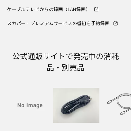
明書が改訂されている場合、当社の選択により、
予告なく、発売当初のものに代えて、改訂版を本
ケーブルテレビからの録画（LAN録画）
ウェブサイトに掲載する場合もあります。ただ
し、本ウェブサイトに公開されている取扱説明書
スカパー！プレミアムサービスの番組を予約録画
は、商品本体に同梱する取扱説明書の変更の度に
修正・更新するものではありません。
商品には、取扱説明書を補足する操作ガイドなど
の印刷物が同梱されていることがありますが、本
ウェブサイトではそれらの印刷物は公開しており
公式通販サイトで発売中の消耗
ませんことをご了承ください。
品・別売品
安全上のご注意
商品ご使用時の安全上のご注意については、取扱
説明書に記載または別途同梱の別紙にてお客様に
ご提供しておりますが、本ウェブサイトでは別紙
にて提供している情報は公開しておりません。
取扱説明書中に記載する安全上のご注意は、法的
規制などの変化に応じて変更する場合がありま
す。お手持ちの商品に関し、本ウェブサイトに公
開されている取扱説明書に記載の安全上のご注意
についてのご質問等がありましたら、ご購入店、