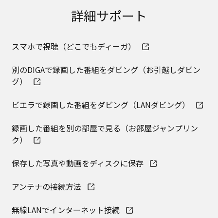
取扱説明書に記載のご相談窓口における個人情報
詳細サポート
のお取り扱いについて。パナソニック株式会社お
よびその関係会社は、お客様の個人情報やご相談
内容を、ご相談への対応や修理、その確認などの
スマホで視聴（どこでもディーガ）
ために利用し、その記録を残すことがあります。
また、個人情報を適切に管理し、修理業務を委託
する場合や正当な理由がある場合を除き、第三者
別のDIGAで録画した番組をダビング（お引越しダビン
に提供しません。お問い合わせは、ご相談された
グ）
窓口にご連絡ください。
なお、本ウェブサイトに公開されている取扱説明
ビエラで録画した番組をダビング（LANダビング）
書は、原則として商品が発売された当初のものを
掲載しています。したがいまして、会社名やお客
録画した番組を別の部屋で見る（お部屋ジャンプリン
様ご相談窓口の連絡先などが変更されている場合
があります。また、本ウェブサイトに公開されて
ク）
いる説明書の記載内容と、お客様がお持ちの商品
の仕様がその後のマイナーチェンジにより、異な
保存した写真や動画をディスクに保存
る場合があります。本ウェブサイトに公開されて
いる取扱説明書の内容とお手持ちの商品の仕様に
アンテナの接続方法
相違がある場合は、ご購入店、お近くの当社商品
の取扱店、または当社サービス会社に直接お問い
無線LANでインターネット接続
合わせください。また、商品に同梱される取扱説