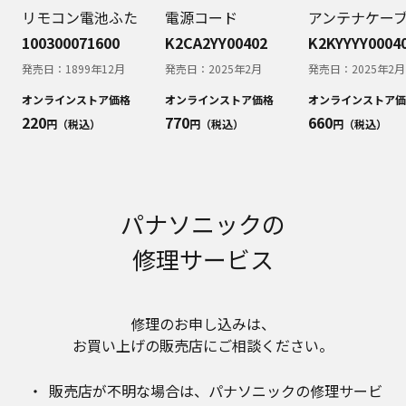
お近くの当社商品の取扱店、または当社サービス
リモコン電池ふた
電源コード
アンテナケー
会社に直接お問い合わせください。
100300071600
K2CA2YY00402
K2KYYYY0004
本ウェブサイトのサービスに係わる損害の免責
発売日：
1899年12月
発売日：
2025年2月
発売日：
2025年2月
本ウェブサイトのサービスの利用、または利用できな
かったことにより万一損害（データの破損・業務の中
オンラインストア価格
オンラインストア価格
オンラインストア価
断・営業情報の損失などによる損害を含む）が生じ、
220
770
660
円（税込）
円（税込）
円（税込）
たとえそのような損害の発生や第三者からの賠償請求
の可能性があることについてあらかじめ知らされた場
合でも、当社は一切責任を負いませんことをご了承く
ださい。
本ウェブサイトのサービスの中止、変更など
パナソニックの
本ウェブサイトのサービスは予告なく中止、または内
容や条件を変更する場合があります。あらかじめご了
修理サービス
承ください。
お問い合わせ
取扱説明書は、商品をご購入いただいたお客様のため
修理のお申し込みは、​
の資料です。本ウェブサイトに公開されている取扱説
お買い上げの販売店にご相談ください。​
明書について、ご購入のお客様以外からのお問い合わ
せにはお応えできない場合がありますことを、ご了承
販売店が不明な場合は、​パナソニックの修理サービ
ください。