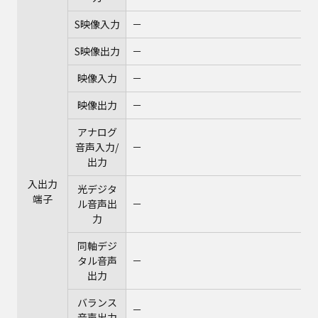
S映像入力
－
S映像出力
－
映像入力
－
映像出力
－
アナログ
音声入力/
－
出力
入出力
光デジタ
端子
ル音声出
－
力
同軸デジ
タル音声
－
出力
バランス
－
音声出力