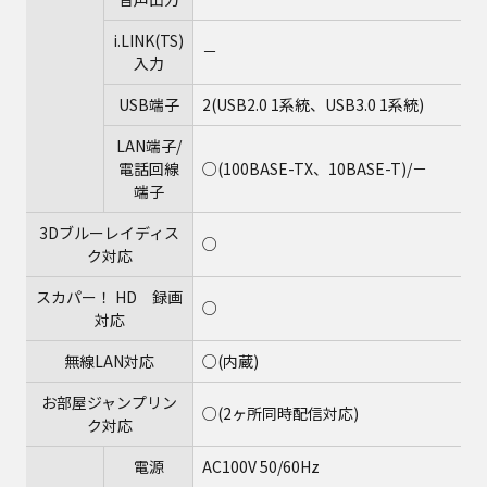
i.LINK(TS)
－
入力
USB端子
2(USB2.0 1系統、USB3.0 1系統)
LAN端子/
電話回線
○(100BASE-TX、10BASE-T)/－
端子
3Dブルーレイディス
○
ク対応
スカパー！ HD 録画
○
対応
無線LAN対応
○(内蔵)
お部屋ジャンプリン
○(2ヶ所同時配信対応)
ク対応
電源
AC100V 50/60Hz