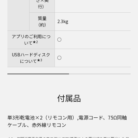
さ×奥
行）
質量
2.3kg
（約）
アプリのご利用につ
○
★2
いて
USBハードディスク
○
★3
について
付属品
単3形乾電池×2（リモコン用）,電源コード、75Ω同軸
ケーブル、赤外線リモコン