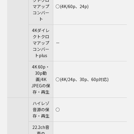
クトクロ
マアップ
○(4K/60p、24p)
コンバー
ト
4Kダイレ
クトクロ
マアップ
－
コンバー
トplus
4K 60p・
30p動
画/4K
○(4K/24p、30p、60p対応)
JPEGの保
存・再生
ハイレゾ
音源の保
○
存・再生
22.2ch音
声の