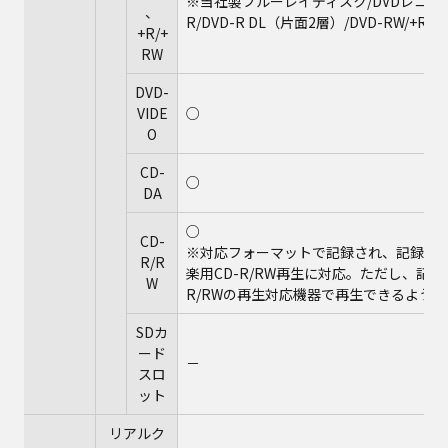
※当社製ブルーレイディスク/DVDレコー
、
R/DVD-R DL（片面2層）/DVD-RW/+R
+R/+
RW
DVD-
VIDE
○
O
CD-
○
DA
○
CD-
※対応フォーマットで記録され、記録終了
R/R
楽用CD-R/RW再生に対応。ただし、記
W
R/RWの再生対応機器で再生できるよう
SDカ
ード
－
スロ
ット
リアルク