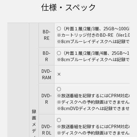
仕様・スペック
○（片面１層/2層/3層、25GB～100GB、ver
BD-
※カートリッジ付きのBD-RE（Ver1.0
RE
※8cmブルーレイディスクへは記録でき
BD-
○（片面１層/2層/3層/4層、25GB～128GB、LTH
R
※8cmブルーレイディスクへは記録でき
DVD-
×
RAM
○
DVD-
※放送番組を記録するにはCPRM対応の
R
※ディスクへの予約録画はできません。
※8cmDVDディスクへは記録できません
録
画
○
メ
DVD-
※放送番組を記録するにはCPRM対応の
デ
R DL
※ディスクへの予約録画はできません。