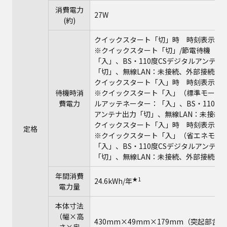
消費電力
27W
(約)
クイックスタート「切」時 時刻表示消灯時
※クイックスタート「切」/節電待機「モ
「入」、BS・110度CSデジタルアンテナ
「切」、無線LAN：未接続、外部接続端子
クイックスタート「入」時 時刻表示点灯時
待機時消
※クイックスタート「入」（標準モード）、
費電力
ルアッテネーター：「入」、BS・110度C
アンテナ出力「切」、無線LAN：未接続、
クイックスタート「入」時 時刻表示消灯時
定格
※クイックスタート「入」（省エネモー
「入」、BS・110度CSデジタルアンテナ
「切」、無線LAN：未接続、外部接続端子
年間消費
★1
24.6kWh/年
電力量
本体寸法
（幅×高
430mm×49mm×179mm（突起部含