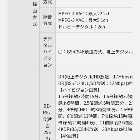
方式
録
画
MPEG-4 AAC：最大22.2ch
録音
方
MPEG-2 AAC：最大5.1ch
方式
式
ドルビーデジタル：2ch
デジ
タル
ハイ
○：BS/CS4K放送方式、地上デジタル
ビジ
ョン
DR(地上デジタル/HD放送：17Mbps):約
DR(BSデジタル/SD放送：12Mbps):約4
【ハイビジョン画質】
1.5倍録:約3時間15分、1.6倍録:約3時間3
録:約5時間、2.5倍録:約5時間25分、2.7倍
BD-
分、4倍録(HE）:約8時間40分、4.5倍録:
RE/-
間、6倍録:約13時間、7倍録:約15時間10
R(片
倍録:約21時間40分、11倍録:約23時間50
面
4KDR(BS/CS4K放送：33Mbps):約1時間
25G
【4K画質】
B)