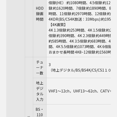
倍録(HE）:約1080時間、4.5倍録:約121
HDD
録:約1620時間、7倍録:約1890時間、8倍録
録画
時間、11倍録:約2970時間、12倍録:約32
時間
4KDR(BS/CS4K放送：33Mbps):約195時
【4K画質】
4K 1.3倍録:約253時間、4K 1.5倍録:約29
倍録:約390時間、4K 2.3倍録:約449時間、4
約585時間、4K 3.5倍録:約683時間、4K 4
間、4K 5.5倍録:約1073時間、4K 6倍録:
おまかせ長時間 4K8~12倍録:約1560時間
チュ
3
ーナ
（地上デジタル/BS/BS4K/CS/CS1１０
ー数
地上
デジ
VHF1～12ch，UHF13～62ch、CATV 
タル
入力
BS・
110