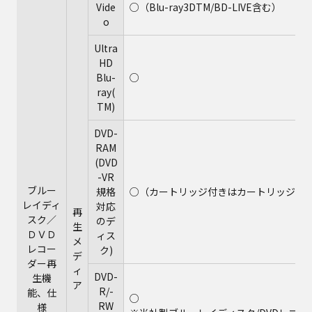
Vide
○（Blu-ray3DTM/BD-LIVE含む）
o
Ultra
HD
Blu-
○
ray(
TM)
DVD-
RAM
(DVD
-VR
ブルー
規格
○（カートリッジ付きはカートリッジか
レイディ
対応
再
スク／
のデ
生
ＤＶＤ
ィス
メ
レコー
ク)
デ
ダー再
ィ
DVD-
生機
ア
R/-
能、仕
○
RW
様