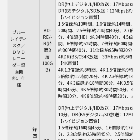
DR(地上デジタル/HD放送：17Mbps):約1
DR(BSデジタル/SD放送：12Mbps):約17
【ハイビジョン画質】
1.5倍録:約13時間、1.6倍録:約14時間、1
BD-
20時間、2.5倍録:約21時間40分、2.7倍録
ブルー
RE/-
分、4倍録(HE）:約34時間40分、4.5倍録
レイディ
R(片
間、6倍録:約52時間、7倍録:約60時間40
スク／
面3
約86時間40分、11倍録:約95時間20分、1
ＤＶＤ
層
4KDR(BS/CS4K放送：33Mbps):約6時間
レコー
100G
【4K画質】
ダー録
B)
4K 1.3倍録:約8時間、4K 1.5倍録:約9時間
画機
2倍録:約12時間20分、4K 2.3倍録:約14時間
能、仕
分、4K 3倍録:約18時間30分、4K 3.5倍録
様
時間45分、4K 5倍録:約30時間50分、4K 5
時間10分、4K 8倍録:約49時間20分、おま
DR(地上デジタル/HD放送：17Mbps):約1
10分、DR(BSデジタル/SD放送：12Mbps
【ハイビジョン画質】
1.5倍録:約16時間45分、1.6倍録:約17時
録
分、2.3倍録:約25時間45分、2.5倍録:約2
画