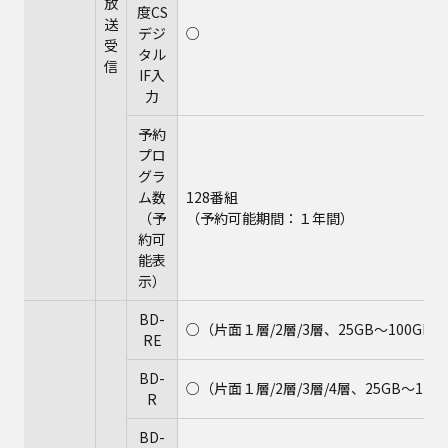
放
度CS
送
デジ
○
受
タル
信
IF入
力
予約
プロ
グラ
ム数
128番組
（予
（予約可能期間：１年間）
約可
能表
示）
BD-
○（片面１層/2層/3層、25GB～100GB）
RE
BD-
○（片面１層/2層/3層/4層、25GB～128
R
BD-