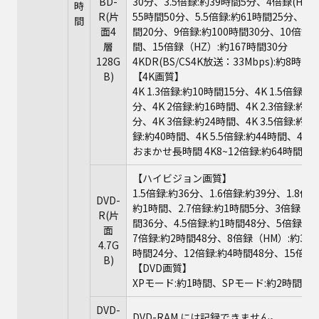
BD-
30分、3.5倍録:約39時間5分、4倍録(HE）
時
R(片
55時間50分、5.5倍録:約61時間25分、6
間
面4
間20分、9倍録:約100時間30分、10倍録:
層
間、15倍録（HZ）:約167時間30分
128G
4KDR(BS/CS4K放送：33Mbps):約8時間
B)
【4K画質】
4K 1.3倍録:約10時間15分、4K 1.5倍録:
分、4K 2倍録:約16時間、4K 2.3倍録:約18
分、4K 3倍録:約24時間、4K 3.5倍録:約2
録:約40時間、4K 5.5倍録:約44時間、4K 
おまかせ長時間 4K8~12倍録:約64時間～
【ハイビジョン画質】
1.5倍録:約36分、1.6倍録:約39分、1.8倍
DVD-
約1時間、2.7倍録:約1時間5分、3倍録（HX
R(片
間36分、4.5倍録:約1時間48分、5倍録（H
面
7倍録:約2時間48分、8倍録（HM）:約3時
4.7G
時間24分、12倍録:約4時間48分、15倍録
B)
【DVD画質】
XPモード:約1時間、SPモード:約2時間、L
DVD-
DVD-RAM には記録できません。