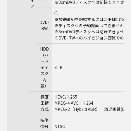
ィ
※8cmDVDディスクへは記録できません
ア
○
※放送番組を記録するにはCPRM対応の
DVD-
※ディスクへの予約録画はできません。
RW
※8cmDVDディスクへは記録できません
※DVD-RWへのハイビジョン画質での
HDD
（ハ
ード
ディ
3TB
スク
内
蔵）
録画
HEVC/H.265
圧縮
MPEG-4 AVC／H.264
方式
MPEG-2（Hybrid VBR） 放送画質
映像
信号
NTSC