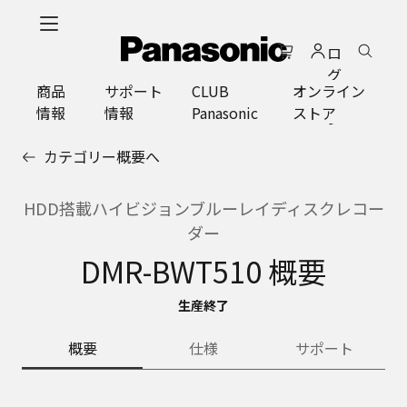
メ
イ
ロ
ン
グ
コ
商品
サポート
CLUB
オンライン
イ
ン
情報
情報
Panasonic
ストア
ン
テ
ン
カテゴリー概要へ
ツ
に
ス
HDD搭載ハイビジョンブルーレイディスクレコー
キ
ダー
ッ
DMR-BWT510 概要
プ
生産終了
概要
仕様
サポート