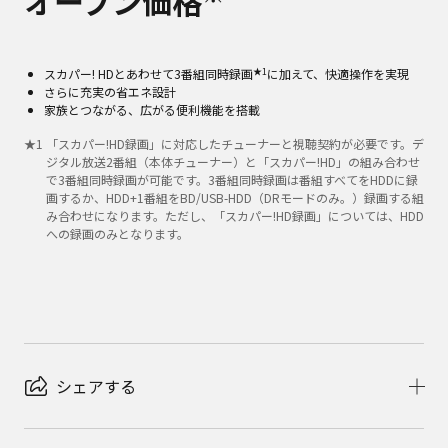
オープン価格
★1
スカパー! HDとあわせて3番組同時録画
に加えて、快適操作を実現
さらに充実の省エネ設計
家族とつながる、広がる便利機能を搭載
★
1
「スカパー!HD録画」に対応したチューナーと視聴契約が必要です。デ
ジタル放送2番組（本体チューナー）と「スカパー!HD」の組み合わせ
で3番組同時録画が可能です。3番組同時録画は番組すべてをHDDに録
画するか、HDD+1番組をBD/USB-HDD（DRモードのみ。）録画する組
み合わせになります。ただし、「スカパー!HD録画」については、HDD
への録画のみとなります。
シェアする