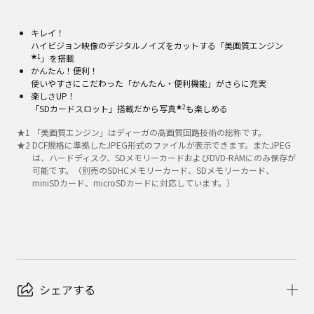
キレイ！
ハイビジョン映像のデジタルノイズをカットする「美画質エンジン
★1
」を搭載
かんたん！便利！
使いやすさにこだわった「かんたん・便利機能」がさらに充実
楽しさUP！
★2
「SDカードスロット」搭載だから写真
も楽しめる
★
1
「美画質エンジン」はディーガの高画質回路技術の総称です。
★
2
DCF規格に準拠したJPEG形式のファイルが表示できます。またJPEG
は、ハードディスク、SDメモリーカードおよびDVD-RAMにのみ保存が
可能です。（別売のSDHCメモリーカード、SDメモリーカード、
miniSDカード、microSDカードに対応しています。）
シェアする