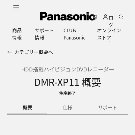
メ
イ
ロ
ン
グ
コ
商品
サポート
CLUB
オンライン
イ
ン
情報
情報
Panasonic
ストア
ン
テ
ン
カテゴリー概要へ
ツ
に
ス
HDD搭載ハイビジョンDVDレコーダー
キ
DMR-XP11 概要
ッ
プ
生産終了
概要
仕様
サポート