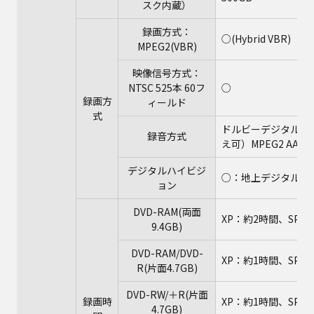
スク内蔵）
録画方式：
○(Hybrid VBR)
MPEG2(VBR)
映像信号方式：
NTSC 525本 60フ
○
録画方
ィールド
式
ドルビーデジタル（2
録音方式
え可）MPEG2 AA
デジタルハイビジ
○：地上デジタル放
ョン
DVD-RAM(両面
XP：約2時間、SP：約
9.4GB)
DVD-RAM/DVD-
XP：約1時間、SP：約
R(片面4.7GB)
DVD-RW/＋R(片面
録画時
XP：約1時間、SP：約
4.7GB)