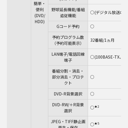
簡単・
便利
野球延長機能/番組
○(デジタル放送のみ
(DVD/
追従機能
HDD)
Gコード予約
○
予約プログラム数
32番組/1ヵ月
（予約可能表示）
LAN端子/電話回線
○(100BASE-TX、10
端子
番組分割・消去・
部分消去・プロテ
○
クト
DVD-R背景選択
○
DVD-RW/＋R背景
★2
○
選択
JPEG・TIFF静止画
★5
○
再生・保存