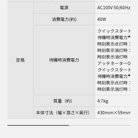
電源
AC100V 50/60Hz
消費電力(約)
40W
クイックスタート「
★7
待機時消費電力
：
時刻表示点灯時：約3
時刻表示消灯時：約0
時刻表示消灯時
定格
待機時消費電力
アッテネーターON時：
クイックスタート「
★7
待機時消費電力
：
時刻表示点灯時：約10
時刻表示消灯時：約9
質量（約）
4.7kg
本体寸法（幅×高さ×奥行）
430mm×59mm×