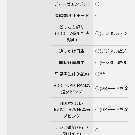
ディーガエンジンII
○
高解像度LPモード
○
どっちも録り
(HDD 2番組同時
○(デジタル/デジタル
録画)
追っかけ再生
○(デジタル放送はD
同時録画再生
○(デジタル放送はD
★4
早見再生(1.3倍速)
○
HDD⇒DVD-RAM高
○(DRモードを除く)
速ダビング
HDD⇒DVD-
R/DVD-RW/+R高速
○(DRモードを除く)
ダビング
テレビ番組ガイド
○
(Gガイド)