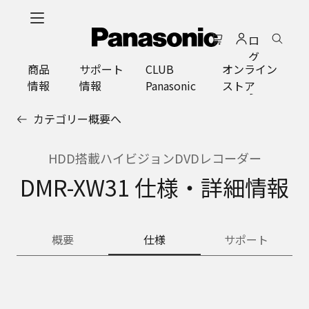
メ
イ
ロ
ン
グ
コ
商品
サポート
CLUB
オンライン
イ
ン
情報
情報
Panasonic
ストア
ン
テ
ン
カテゴリー概要へ
ツ
に
ス
HDD搭載ハイビジョンDVDレコーダー
キ
DMR-XW31 仕様・詳細情報
ッ
プ
概要
仕様
サポート