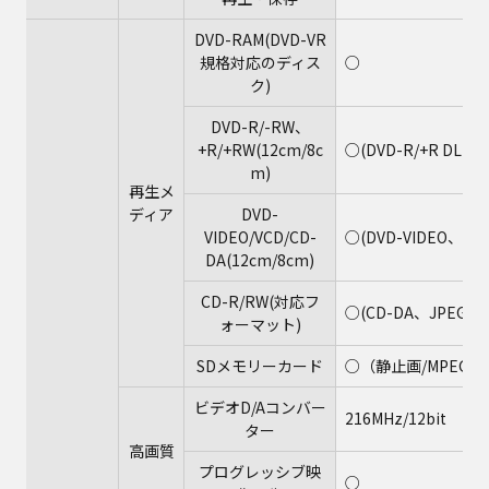
DVD-RAM(DVD-VR
規格対応のディス
○
ク)
DVD-R/-RW、
+R/+RW(12cm/8c
○(DVD-R/+R DLを
m)
再生メ
ディア
DVD-
VIDEO/VCD/CD-
○(DVD-VIDEO、CD
DA(12cm/8cm)
CD-R/RW(対応フ
○(CD-DA、JPEG)
ォーマット)
SDメモリーカード
○（静止画/MPEG2
ビデオD/Aコンバー
216MHz/12bit
ター
高画質
プログレッシブ映
○