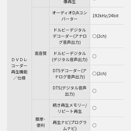
像再生
オーディオD/Aコン
192kHz/24bit
バーター
ドルビーデジタル
デコーダー(アナロ
○(2ch)
グ音声出力)
高音質
ドルビーデジタル
○
ＤＶＤレ
(デジタル音声出力)
コーダー
DTSデコーダー(ア
再生機能
○(2ch)
ナログ音声出力)
／仕様
DTS(デジタル音声
○
出力)
続き再生メモリー/
○
リピート再生
簡単･
再生ナビ(プログラ
便利
○
ムナビ)