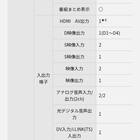
番組まとめ表示
○
★6
HDMI AV出力
1
D映像出力
1(D1～D4)
S映像入力
2
S映像出力
1
映像入力
2
入出力
映像出力
1
端子
アナログ音声入力/
2/2
出力(2ch)
光デジタル音声出
1
力
DV入力/i.LINK(TS)
1
入出力