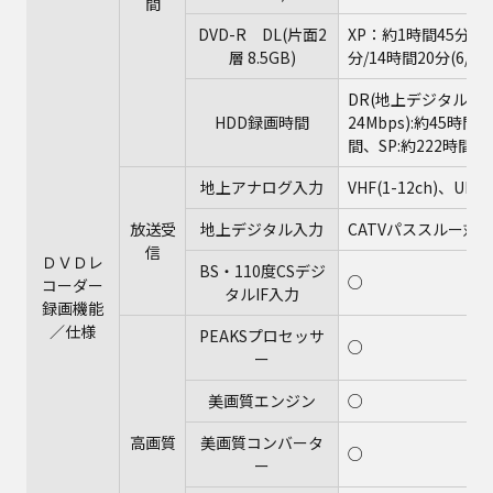
間
DVD-R DL(片面2
XP：約1時間45分、
層 8.5GB)
分/14時間20分(6/8H
DR(地上デジタル/HD
HDD録画時間
24Mbps):約45時間
間、SP:約222時間、LP
地上アナログ入力
VHF(1-12ch)、UHF(
放送受
地上デジタル入力
CATVパススルー対
信
ＤＶＤレ
BS・110度CSデジ
○
コーダー
タルIF入力
録画機能
／仕様
PEAKSプロセッサ
○
ー
美画質エンジン
○
高画質
美画質コンバータ
○
ー