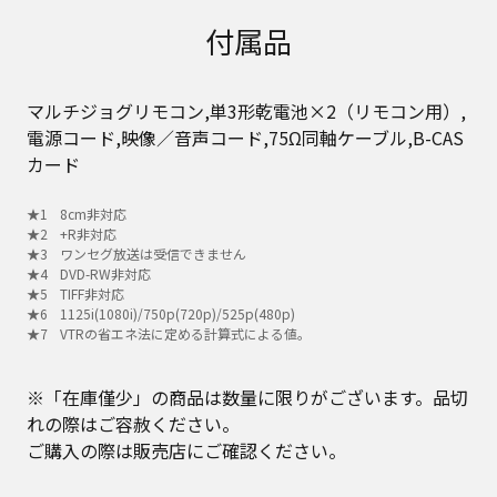
付属品
マルチジョグリモコン,単3形乾電池×2（リモコン用）,
電源コード,映像／音声コード,75Ω同軸ケーブル,B-CAS
カード
8cm非対応
+R非対応
ワンセグ放送は受信できません
DVD-RW非対応
TIFF非対応
1125i(1080i)/750p(720p)/525p(480p)
VTRの省エネ法に定める計算式による値。
※「在庫僅少」の商品は数量に限りがございます。品切
れの際はご容赦ください。
ご購入の際は販売店にご確認ください。