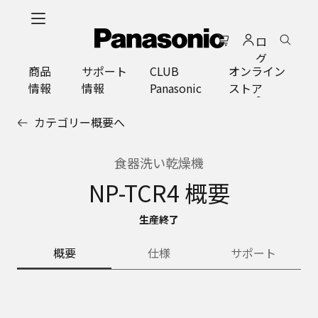
メ
イ
ロ
ン
グ
コ
商品
サポート
CLUB
オンライン
イ
ン
情報
情報
Panasonic
ストア
ン
テ
ン
カテゴリー概要へ
ツ
に
ス
食器洗い乾燥機
キ
NP-TCR4 概要
ッ
プ
生産終了
概要
仕様
サポート