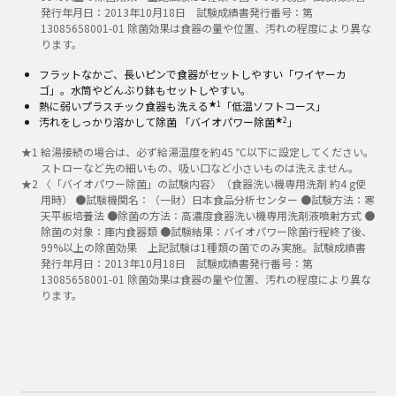
発行年月日：2013年10月18日 試験成績書発行番号：第
13085658001-01 除菌効果は食器の量や位置、汚れの程度により異な
ります。
フラットなかご、長いピンで食器がセットしやすい「ワイヤーカ
ゴ」。水筒やどんぶり鉢もセットしやすい。
★1
熱に弱いプラスチック食器も洗える
「低温ソフトコース」
★2
汚れをしっかり溶かして除菌 「バイオパワー除菌
」
★
1
給湯接続の場合は、必ず給湯温度を約45 ℃以下に設定してください。
ストローなど先の細いもの、吸い口など小さいものは洗えません。
★
2
〈「バイオパワー除菌」の試験内容〉（食器洗い機専用洗剤 約4 g使
用時） ●試験機関名：（一財）日本食品分析センター ●試験方法：寒
天平板培養法 ●除菌の方法：高濃度食器洗い機専用洗剤液噴射方式 ●
除菌の対象：庫内食器類 ●試験結果：バイオパワー除菌行程終了後、
99%以上の除菌効果 上記試験は1種類の菌でのみ実施。試験成績書
発行年月日：2013年10月18日 試験成績書発行番号：第
13085658001-01 除菌効果は食器の量や位置、汚れの程度により異な
ります。