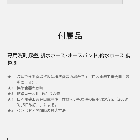
付属品
専用洗剤,吸盤,排水ホース･ホースバンド,給水ホース,調
整脚
収納できる食器点数は標準食器の場合です（日本電機工業会自主基
準による）。
標準食器点数時
標準コース1回あたりの値
日本電機工業会自主基準「食器洗い乾燥機の性能測定方法（2008年
3月5日改訂）」による。
＜＞はドア開閉時の最大寸法