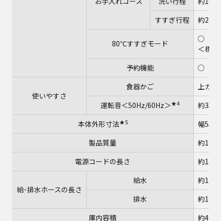
お手入れコース
洗い行程
約102
すすぎ行程
約28分
○（コ
80℃すすぎモード
＜標準
予約機能
○（選
食器かご
上カゴ
使いやすさ
★4
運転音＜50Hz/60Hz＞
約35dB
★5
本体外形寸法
幅550
製品質量
約19kg
電源コードの長さ
約1.9m
給水
約1.2m
給･排水ホースの長さ
排水
約1m
庫内容積
約49L