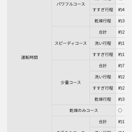
パワフルコース
すすぎ行程
約43分
乾燥行程
約30分
合計
約29分
スピーディコース
洗い行程
約12分
すすぎ行程
約17分
運転時間
合計
約73～
洗い行程
約22～
少量コース
すすぎ行程
約21分
乾燥行程
約30分
乾燥のみコース
○（3
合計
約130