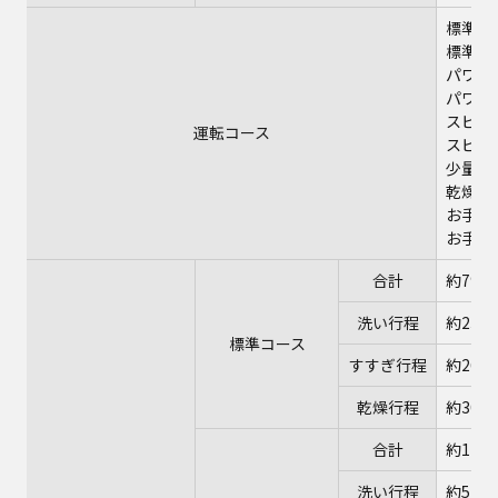
標準コ
標準コ
パワフ
パワフ
スピー
運転コース
スピー
少量コ
乾燥の
お手入
お手入
合計
約79～
洗い行程
約23～
標準コース
すすぎ行程
約26分
乾燥行程
約30分
合計
約125
洗い行程
約52～