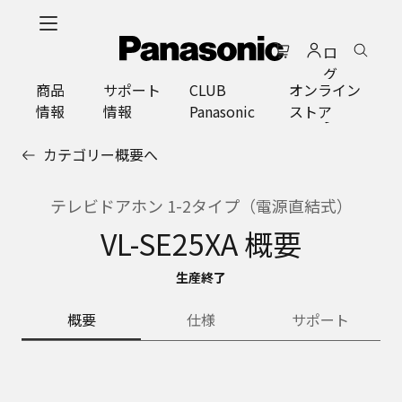
メ
イ
ロ
ン
グ
コ
商品
サポート
CLUB
オンライン
イ
ン
情報
情報
Panasonic
ストア
ン
テ
ン
カテゴリー概要へ
ツ
に
ス
テレビドアホン 1-2タイプ（電源直結式）
キ
VL-SE25XA 概要
ッ
プ
生産終了
概要
仕様
サポート