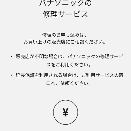
パナソニックの
のお取り扱いについて。パナソニック株式会社お
よびその関係会社は、お客様の個人情報やご相談
修理サービス
内容を、ご相談への対応や修理、その確認などの
ために利用し、その記録を残すことがあります。
また、個人情報を適切に管理し、修理業務を委託
する場合や正当な理由がある場合を除き、第三者
修理のお申し込みは、​
に提供しません。お問い合わせは、ご相談された
お買い上げの販売店にご相談ください。​
窓口にご連絡ください。
なお、本ウェブサイトに公開されている取扱説明
販売店が不明な場合は、​パナソニックの修理サービ
書は、原則として商品が発売された当初のものを
掲載しています。したがいまして、会社名やお客
スをご利用ください。​
様ご相談窓口の連絡先などが変更されている場合
延長保証を利用される場合は、​ご利用サービスの窓
があります。また、本ウェブサイトに公開されて
いる説明書の記載内容と、お客様がお持ちの商品
口へご依頼ください。
の仕様がその後のマイナーチェンジにより、異な
る場合があります。本ウェブサイトに公開されて
いる取扱説明書の内容とお手持ちの商品の仕様に
相違がある場合は、ご購入店、お近くの当社商品
の取扱店、または当社サービス会社に直接お問い
合わせください。また、商品に同梱される取扱説
明書が改訂されている場合、当社の選択により、