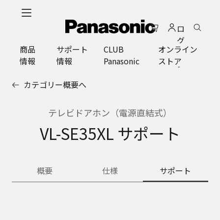
メ
イ
ロ
ン
グ
コ
商品
サポート
CLUB
オンライン
イ
ン
情報
情報
Panasonic
ストア
ン
テ
ン
カテゴリー概要へ
ツ
に
ス
テレビドアホン（電源直結式）
キ
VL-SE35XL サポート
ッ
プ
概要
仕様
サポート