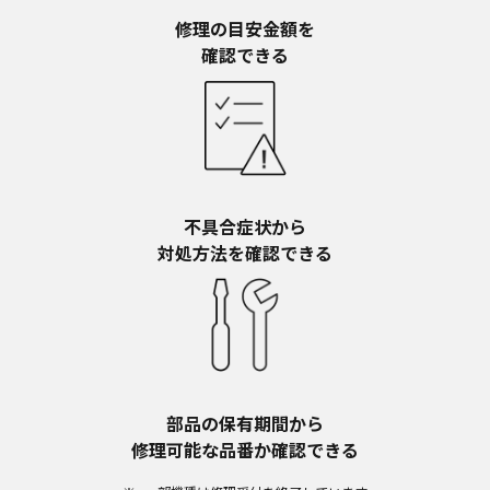
予告なく、発売当初のものに代えて、改訂版を本
ウェブサイトに掲載する場合もあります。ただ
修理の目安金額を​
し、本ウェブサイトに公開されている取扱説明書
確認できる
は、商品本体に同梱する取扱説明書の変更の度に
修正・更新するものではありません。
商品には、取扱説明書を補足する操作ガイドなど
の印刷物が同梱されていることがありますが、本
ウェブサイトではそれらの印刷物は公開しており
ませんことをご了承ください。
不具合症状から​
安全上のご注意
対処方法を確認できる
商品ご使用時の安全上のご注意については、取扱
説明書に記載または別途同梱の別紙にてお客様に
ご提供しておりますが、本ウェブサイトでは別紙
にて提供している情報は公開しておりません。
取扱説明書中に記載する安全上のご注意は、法的
規制などの変化に応じて変更する場合がありま
す。お手持ちの商品に関し、本ウェブサイトに公
部品の保有期間から​
開されている取扱説明書に記載の安全上のご注意
修理可能な品番か確認できる
についてのご質問等がありましたら、ご購入店、
お近くの当社商品の取扱店、または当社サービス