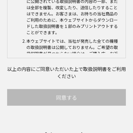
に公開されている取扱説明書の内容の一部、また
は全部を複製、改変したり、送信したりすること
はできません。お客さまは、お持ちの当社商品の
ご利用のために、本ウェブサイトからダウンロー
ドした取扱説明書を１部のみプリントアウトする
ことができます。
本ウェブサイトでは、当社が発売した全ての機種
の取扱説明書は公開しておりません。ご希望の取
扱説明書が見つからない場合は、ご購入店、お近
くの当社商品の取扱店、または当社サービス会社
に直接お問い合わせの上、ご購入いただきますよ
以上の内容にご同意いただいた上で取扱説明書をご利用
うお願いいたします。ただし、商品自体の生産中
ください
止などの理由により、当該商品につき取扱説明書
をご提供できない場合がありますので、あらかじ
めご了承ください。
同意する
本ウェブサイトに公開されている取扱説明書の対
象商品が生産中止などの理由でご購入できない場
合がありますので、あらかじめご了承ください。
取扱説明書の内容
取扱説明書に記載のご相談窓口における個人情報