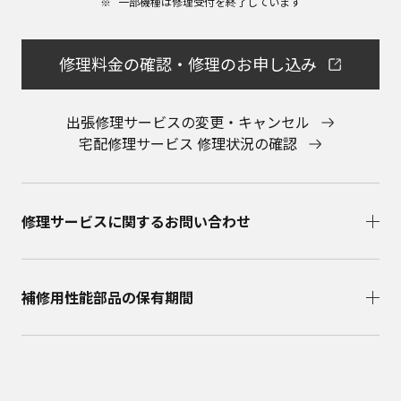
一部機種は修理受付を終了しています​
会社に直接お問い合わせください。
本ウェブサイトのサービスに係わる損害の免責
本ウェブサイトのサービスの利用、または利用できな
修理料金の確認・修理のお申し込み
かったことにより万一損害（データの破損・業務の中
断・営業情報の損失などによる損害を含む）が生じ、
たとえそのような損害の発生や第三者からの賠償請求
出張修理サービスの変更・キャンセル
の可能性があることについてあらかじめ知らされた場
宅配修理サービス 修理状況の確認
合でも、当社は一切責任を負いませんことをご了承く
ださい。
本ウェブサイトのサービスの中止、変更など
本ウェブサイトのサービスは予告なく中止、または内
修理サービスに関するお問い合わせ​
容や条件を変更する場合があります。あらかじめご了
承ください。
お問い合わせ
取扱説明書は、商品をご購入いただいたお客様のため
補修用性能部品の保有期間​
の資料です。本ウェブサイトに公開されている取扱説
明書について、ご購入のお客様以外からのお問い合わ
せにはお応えできない場合がありますことを、ご了承
ください。