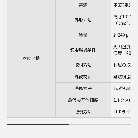
電源
単3形電池6
高さ131×幅
外形寸法
（突起部除
質量
約240ｇ（
周囲温度：-1
使用環境条件
湿度：90％
玄関子機
取付方法
付属の取付
外観材質
難燃樹脂
撮像素子
1/5型CMO
最低被写体照度
1ルクス(カ
照明方法
LEDライト