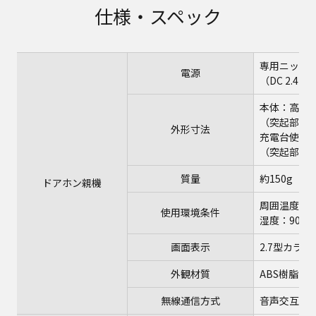
仕様・スペック
専用ニッケル
電源
（DC 2.4 
本体：高さ12
（突起部除
外形寸法
充電台使用時
（突起部除
質量
約150g（
ドアホン親機
周囲温度：0
使用環境条件
湿度：90％
画面表示
2.7型カラ
外観材質
ABS樹脂
無線通信方式
音声交互自