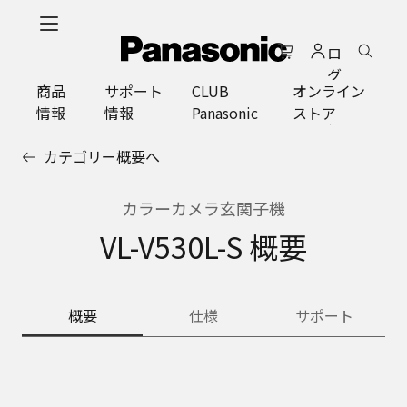
メ
イ
ロ
ン
グ
コ
商品
サポート
CLUB
オンライン
イ
ン
情報
情報
Panasonic
ストア
ン
テ
ン
カテゴリー概要へ
ツ
に
ス
カラーカメラ玄関子機
キ
VL-V530L-S 概要
ッ
プ
概要
仕様
サポート